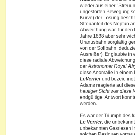
wieder aus einer "Streuu
ungestörten Bewegung seit
Kurve) der Lösung beschre
Streuanteil des Neptun a
Abweichung war für den 
Jahre 1838 aber sehr wich
Uranusbahn sorgfältig g
von der Sollbahn deduzier
Ausreißer). Er glaubte in
diese radiale Abweichung 
der
Astronomer Royal
Air
diese Anomalie in einem 
LeVerrier
und bezeichnete
Adams reagierte auf dies
heutiger Sicht war diese N
endgültige Antwort konn
werden.
Es war der Triumph des 
Le Verrier
, die unbekannt
unbekannten Gasriesen 
solchen Residuen vorrau