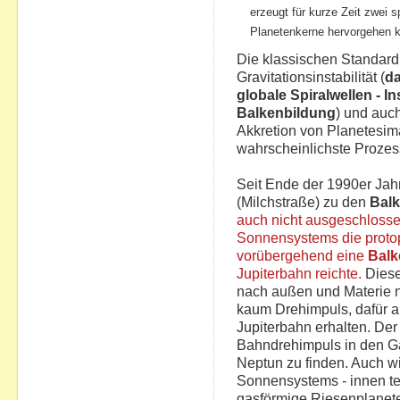
erzeugt für kurze Zeit zwei 
Planetenkerne hervorgehen k
Die klassischen Standard
Gravitationsinstabilität (
da
globale Spiralwellen - In
Balkenbildung
) und auc
Akkretion von Planetesi
wahrscheinlichste Prozess
Seit Ende der 1990er Jahr
(Milchstraße) zu den
Balk
auch nicht ausgeschlosse
Sonnensystems die protop
vorübergehend eine
Balk
Jupiterbahn reichte.
Diese
nach außen und Materie n
kaum Drehimpuls, dafür ab
Jupiterbahn erhalten. Der
Bahndrehimpuls in den Ga
Neptun zu finden. Auch wi
Sonnensystems - innen te
gasförmige Riesenplanet