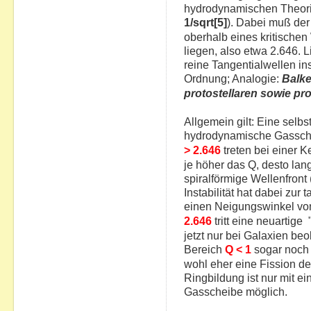
hydrodynamischen Theori
1/sqrt[5]
). Dabei muß de
oberhalb eines kritische
liegen, also etwa 2.646. 
reine Tangentialwellen i
Ordnung; Analogie:
Balke
protostellaren sowie p
Allgemein gilt: Eine selbst
hydrodynamische Gassch
> 2.646
treten bei einer 
je höher das Q, desto la
spiralförmige Wellenfront
Instabilität hat dabei zur
einen Neigungswinkel vo
2.646
tritt eine neuartige 
jetzt nur bei Galaxien beo
Bereich
Q < 1
sogar noch
wohl eher eine Fission de
Ringbildung ist nur mit ei
Gasscheibe möglich.