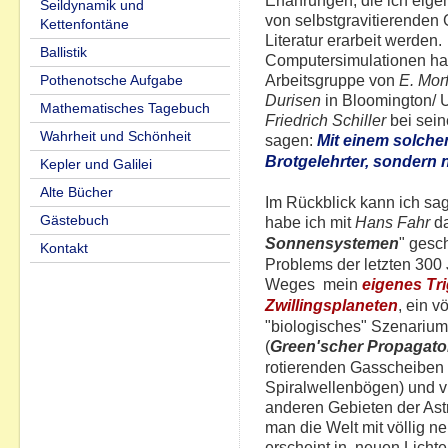
Erfahrungen, die ich eigen
Seildynamik und
von selbstgravitierenden
Kettenfontäne
Literatur erarbeit werden.
Ballistik
Computersimulationen hat
Arbeitsgruppe von
E. Morf
Pothenotsche Aufgabe
Durisen
in Bloomington/ 
Mathematisches Tagebuch
Friedrich Schiller
bei sein
Wahrheit und Schönheit
sagen:
Mit einem solche
Brotgelehrter, sondern n
Kepler und Galilei
Alte Bücher
Im Rückblick kann ich sag
Gästebuch
habe ich mit
Hans Fahr
da
Sonnensystemen
" gesc
Kontakt
Problems der letzten 300
Weges mein
eigenes
Tr
Zwillingsplaneten
, ein v
"biologisches" Szenarium
(
Green'scher Propagato
rotierenden Gasscheiben
Spiralwellenbögen) und 
anderen Gebieten der Astr
man die Welt mit völlig 
erscheint in neuen Licht