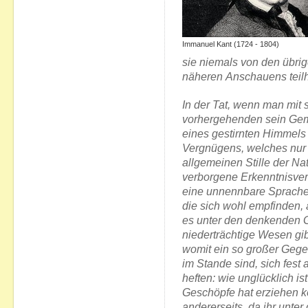
Immanuel Kant (1724 - 1804)
sie
niemals von den übri
näheren
Anschauens teilh
In der Tat, wenn man mit 
vorhergehenden sein Gemüt
eines gestirnten Himmels 
Vergnügens, welches nur 
allgemeinen Stille der Na
verborgene Erkenntnisve
eine
unnennbare Sprache 
die sich wohl
empfinden, 
es unter den denkenden
niederträchtige Wesen gib
womit ein so großer Gege
im Stande sind, sich fest a
heften: wie unglücklich is
Geschöpfe
hat erziehen k
andererseits, da ihr
unter