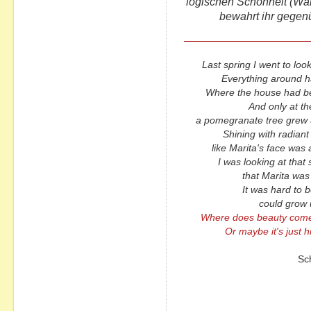
logischen Schönheit (Wahr
bewahrt ihr gegen
Last spring I went to loo
Everything around h
Where the house had bee
And only at th
a pomegranate tree grew u
Shining with radiant
like Marita's face wa
I was looking at that 
that Marita was
It was hard to b
could grow 
Where does beauty come 
Or maybe it's just h
Sc