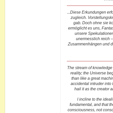
...Diese Erkundungen erfo
zugleich. Vorstellungskra
gab. Doch ohne sie k
ermöglicht es uns, Fanta
unsere Spekulationen
unermesslich reich –
Zusammenhängen und der 
The stream of knowledge
reality; the Universe be
than like a great machi
accidental intruder into 
hail it as the creator 
I incline to the idea
fundamental, and that th
consciousness, not consci