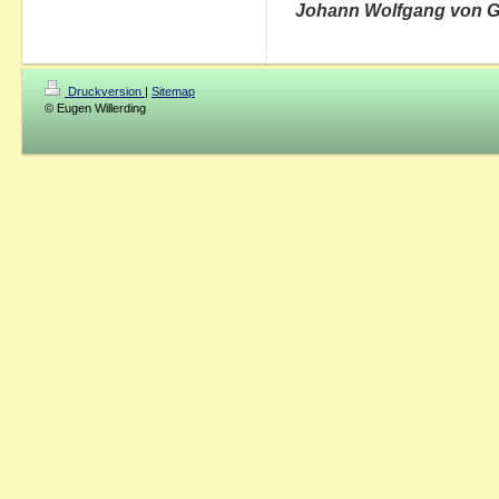
Johann Wolfgang von 
Druckversion
|
Sitemap
© Eugen Willerding