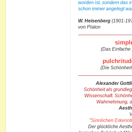
worden ist, sondern das i
schon immer angelegt war
W. Heisenberg
(1901-197
von Platon
simple
(Das Einfache 
pulchritud
(Die Schönheit 
Alexander Gott
Schönheit als grundle
Wissenschaft. Schönhei
Wahrnehmung, die
Aesth
V
"
Sinnlichen Erkennt
Der glückliche Aesthe