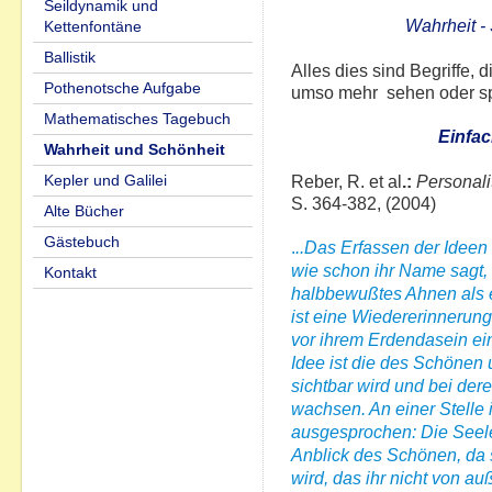
Seildynamik und
Wahrheit - 
Kettenfontäne
Ballistik
Alles dies sind Begriffe, 
Pothenotsche Aufgabe
umso mehr sehen oder sp
Mathematisches Tagebuch
Einfa
Wahrheit und Schönheit
Kepler und Galilei
Reber, R. et al
.:
Personali
S. 364-382, (2004)
Alte Bücher
Gästebuch
.
..Das Erfassen der Ideen
wie schon ihr Name sagt,
Kontakt
halbbewußtes Ahnen als 
ist eine Wiedererinnerun
vor ihrem Erdendasein ein
Idee ist die des Schönen 
sichtbar wird und bei der
wachsen. An einer Stelle
ausgesprochen: Die Seele 
Anblick des Schönen, da s
wird, das ihr nicht von a